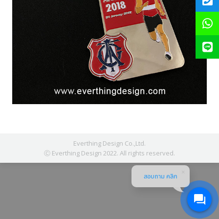
Everthing Design Co.,Ltd.
Ⓒ Everthing Design 2022. All rights reserved.
สอบถาม คลิก