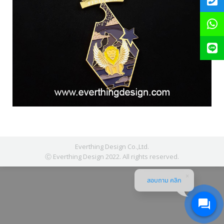
Everthing Design Co.,Ltd.
Ⓒ Everthing Design 2022. All rights reserved.
สอบถาม คลิก