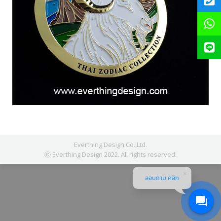
Everthing Design Co.,Ltd.
Ⓒ Everthing Design 2022. All rights reserved.
สอบถาม คลิก