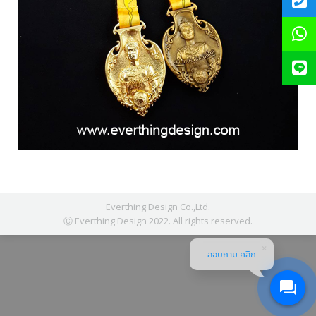
Everthing Design Co.,Ltd.
Ⓒ Everthing Design 2022. All rights reserved.
สอบถาม คลิก