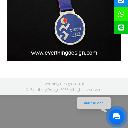
Everthing Design Co.,Ltd.
Ⓒ Everthing Design 2022. All rights reserved.
สอบถาม คลิก