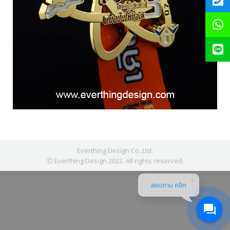
Everthing Design Co.,Ltd.
Ⓒ Everthing Design 2022. All rights reserved.
สอบถาม คลิก