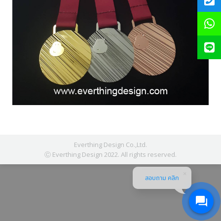
Everthing Design Co.,Ltd.
Ⓒ Everthing Design 2022. All rights reserved.
สอบถาม คลิก