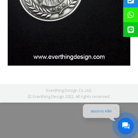
Everthing Design Co.,Ltd.
Ⓒ Everthing Design 2022. All rights reserved.
สอบถาม คลิก