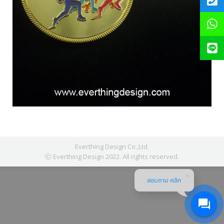
Everthing Design Co.,Ltd.
Ⓒ Everthing Design 2022. All rights reserved.
สอบถาม คลิก