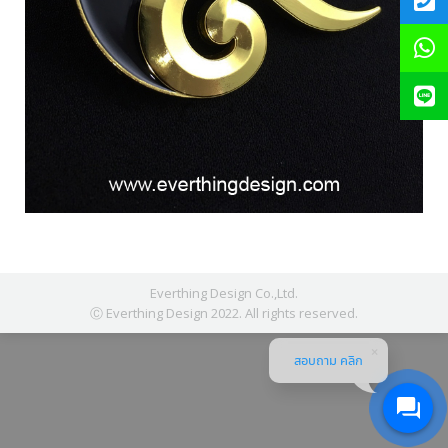
Everthing Design Co.,Ltd.
Ⓒ Everthing Design 2022. All rights reserved.
สอบถาม คลิก