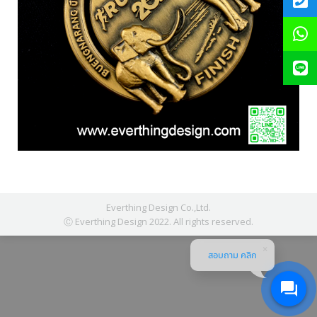
Everthing Design Co.,Ltd.
Ⓒ Everthing Design 2022. All rights reserved.
สอบถาม คลิก