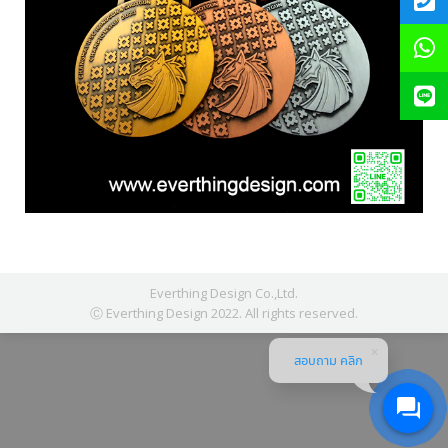
Everthing Design Co.,Ltd.
Ⓒ Everthing Design 2022. All rights reserved.
สอบถาม คลิก