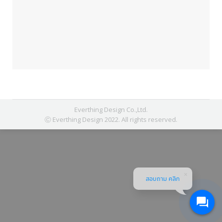
Everthing Design Co.,Ltd.
Ⓒ Everthing Design 2022. All rights reserved.
สอบถาม คลิก