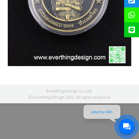
Everthing Design Co.,Ltd.
Ⓒ Everthing Design 2022. All rights reserved.
สอบถาม คลิก