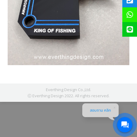
Everthing Design Co.,Ltd.
Ⓒ Everthing Design 2022. All rights reserved.
สอบถาม คลิก