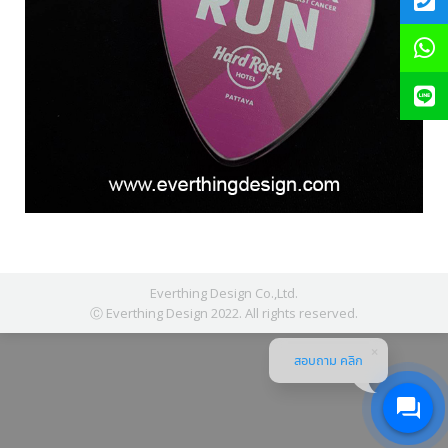
Everthing Design Co.,Ltd.
Ⓒ Everthing Design 2022. All rights reserved.
สอบถาม คลิก