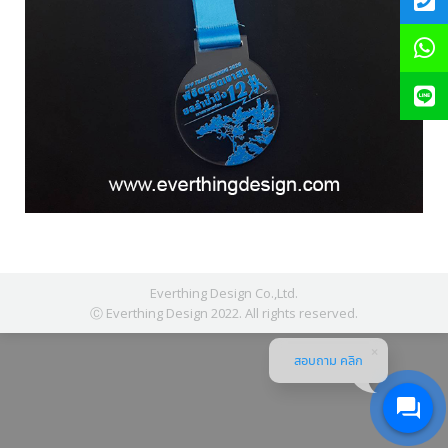
Everthing Design Co.,Ltd.
Ⓒ Everthing Design 2022. All rights reserved.
สอบถาม คลิก