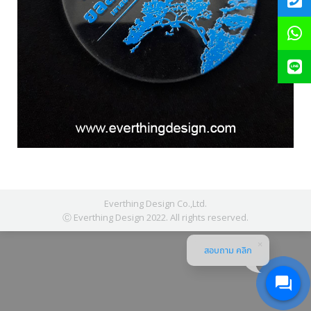
Everthing Design Co.,Ltd.
Ⓒ Everthing Design 2022. All rights reserved.
สอบถาม คลิก