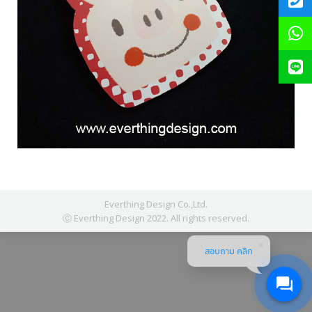
Everthing Design Co.,Ltd.
Ⓒ Everthing Design 2022. All rights reserved.
สอบถาม คลิก