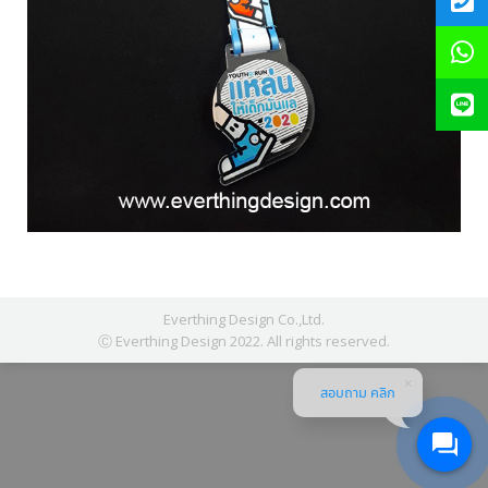
Everthing Design Co.,Ltd.
Ⓒ Everthing Design 2022. All rights reserved.
สอบถาม คลิก