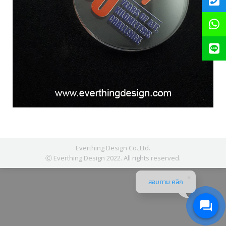
Everthing Design Co.,Ltd.
Ⓒ Everthing Design 2022. All rights reserved.
สอบถาม คลิก