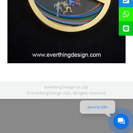
Everthing Design Co.,Ltd.
Ⓒ Everthing Design 2022. All rights reserved.
สอบถาม คลิก