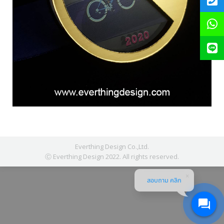
Everthing Design Co.,Ltd.
Ⓒ Everthing Design 2022. All rights reserved.
สอบถาม คลิก