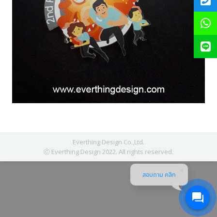
Everthing Design Co.,Ltd.
Ⓒ Everthing Design 2022. All rights reserved.
สอบถาม คลิก