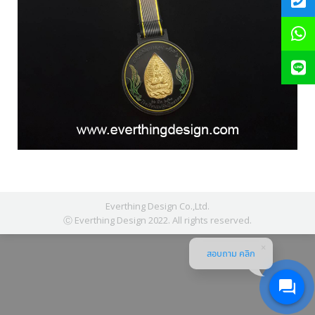
Everthing Design Co.,Ltd.
Ⓒ Everthing Design 2022. All rights reserved.
สอบถาม คลิก