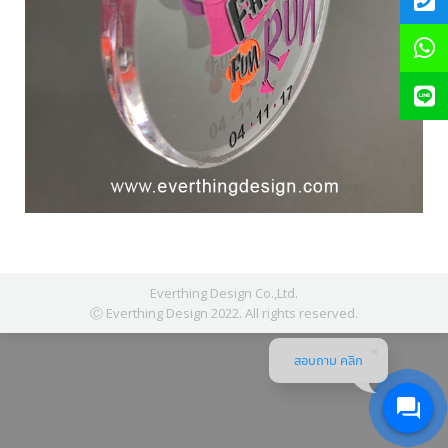
Everthing Design Co.,Ltd.
Ⓒ Everthing Design 2022. All rights reserved.
สอบถาม คลิก