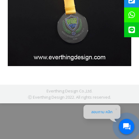
Everthing Design Co.,Ltd.
Ⓒ Everthing Design 2022. All rights reserved.
สอบถาม คลิก