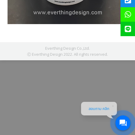
Everthing Design Co.,Ltd.
Ⓒ Everthing Design 2022. All rights reserved.
สอบถาม คลิก