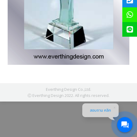
Everthing Design Co.,Ltd.
Ⓒ Everthing Design 2022. All rights reserved.
สอบถาม คลิก