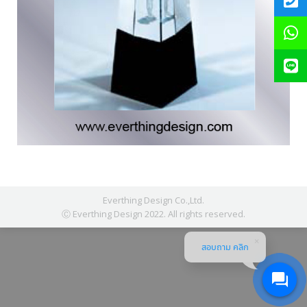
Everthing Design Co.,Ltd.
Ⓒ Everthing Design 2022. All rights reserved.
สอบถาม คลิก