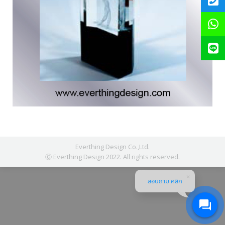
Everthing Design Co.,Ltd.
Ⓒ Everthing Design 2022. All rights reserved.
สอบถาม คลิก