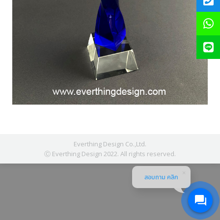
Everthing Design Co.,Ltd.
Ⓒ Everthing Design 2022. All rights reserved.
สอบถาม คลิก