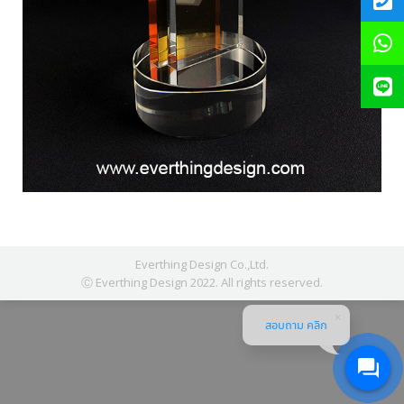
Everthing Design Co.,Ltd.
Ⓒ Everthing Design 2022. All rights reserved.
สอบถาม คลิก