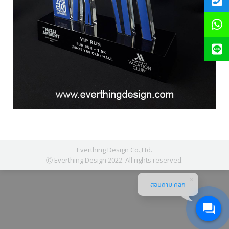
Everthing Design Co.,Ltd.
Ⓒ Everthing Design 2022. All rights reserved.
สอบถาม คลิก