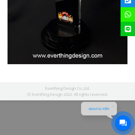
Everthing Design Co.,Ltd.
Ⓒ Everthing Design 2022. All rights reserved.
สอบถาม คลิก