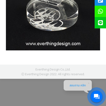
Everthing Design Co.,Ltd.
Ⓒ Everthing Design 2022. All rights reserved.
สอบถาม คลิก