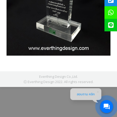
Everthing Design Co.,Ltd.
Ⓒ Everthing Design 2022. All rights reserved.
สอบถาม คลิก