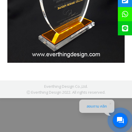
Everthing Design Co.,Ltd.
Ⓒ Everthing Design 2022. All rights reserved.
สอบถาม คลิก