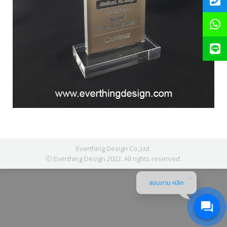
Everthing Design Co.,Ltd.
Ⓒ Everthing Design 2022. All rights reserved.
สอบถาม คลิก