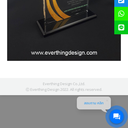
Everthing Design Co.,Ltd.
Ⓒ Everthing Design 2022. All rights reserved.
สอบถาม คลิก