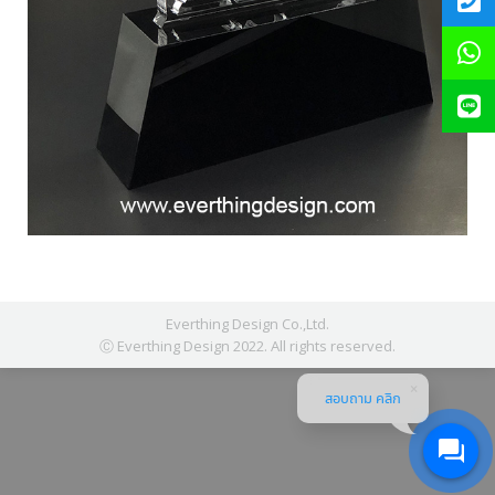
Everthing Design Co.,Ltd.
Ⓒ Everthing Design 2022. All rights reserved.
สอบถาม คลิก