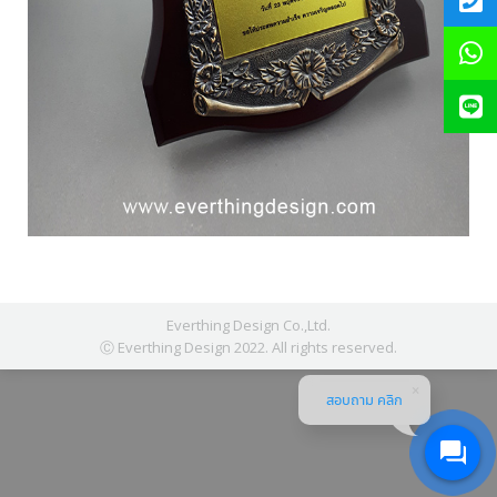
Everthing Design Co.,Ltd.
Ⓒ Everthing Design 2022. All rights reserved.
สอบถาม คลิก