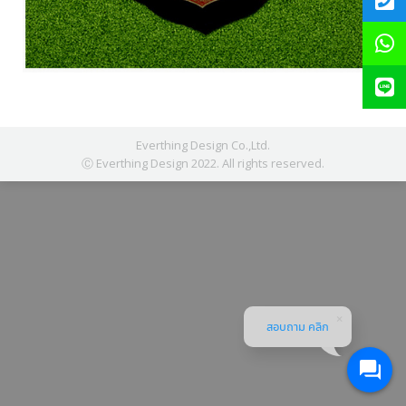
Everthing Design Co.,Ltd.
Ⓒ Everthing Design 2022. All rights reserved.
สอบถาม คลิก