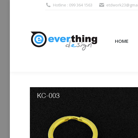
Hotline : 099 364 1563
etdwork23@gmai
HOME
PRODUCTS (995
HOME