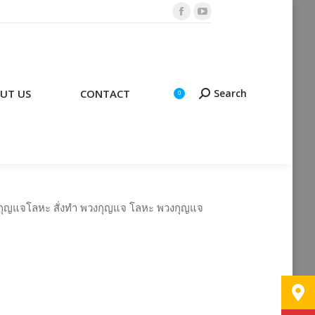
Facebook
YouTube
CONTACT
Search
Search:
0
page
page
opens
opens
in
in
new
new
UT US
CONTACT
Search
Search:
0
window
window
กุญแจโลหะ สั่งทำ พวงกุญแจ โลหะ พวงกุญแจ