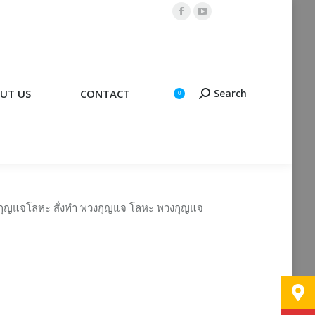
Facebook
YouTube
CONTACT
Search
Search:
0
page
page
opens
opens
in
in
new
new
UT US
CONTACT
Search
Search:
0
window
window
กุญแจโลหะ สั่งทำ พวงกุญแจ โลหะ พวงกุญแจ