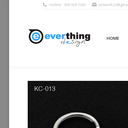
Hotline : 099 364 1563
etdwork23@gmai
HOME
PRODUCTS (995
HOME