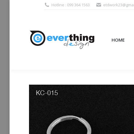
Hotline : 099 364 1563
etdwork23@gmai
HOME
PRODUCTS (995
HOME