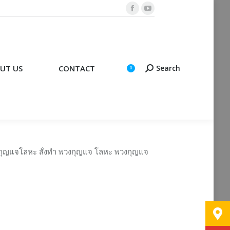
Facebook
YouTube
CONTACT
Search
Search:
0
page
page
opens
opens
in
in
new
new
UT US
CONTACT
Search
Search:
0
window
window
กุญแจโลหะ สั่งทำ พวงกุญแจ โลหะ พวงกุญแจ