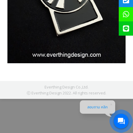
Everthing Design Co.,Ltd.
Ⓒ Everthing Design 2022. All rights reserved.
สอบถาม คลิก