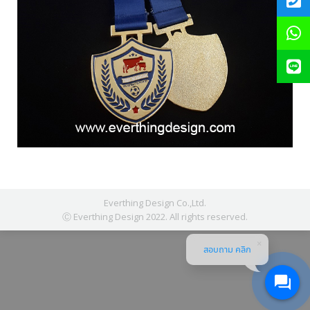
Everthing Design Co.,Ltd.
Ⓒ Everthing Design 2022. All rights reserved.
สอบถาม คลิก