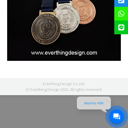
Everthing Design Co.,Ltd.
Ⓒ Everthing Design 2022. All rights reserved.
สอบถาม คลิก