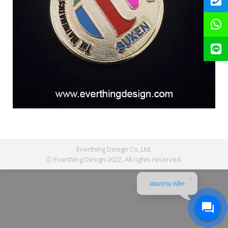
Everthing Design Co.,Ltd.
Ⓒ Everthing Design 2022. All rights reserved.
สอบถาม คลิก